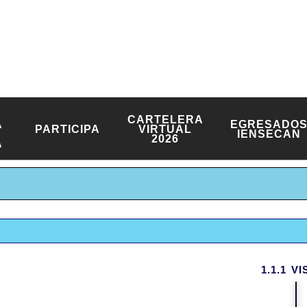
INSTITUCIÓN EDUCATIVA
NUESTRA SEÑORA DE LA CAND
 DE FUSION: 1988 DE SEPTIEMBRE 6 DE 2002 - MODIFICA
ADICIONA 1449 DE JUNIO 16 DE 2011 - NIT.891380219-8
Y
CARTELERA
A
EGRESADO
PARTICIPA
VIRTUAL
IENSECAN
2026
A
1.1.1 V