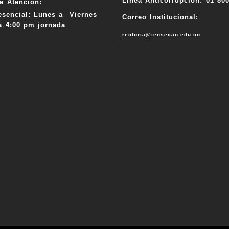
Línea Anticorrupción: 01 80
e Atención:
esencial: Lunes a Viernes
Correo Institucional:
a 4:00 pm jornada
rectoria@iensecan.edu.co