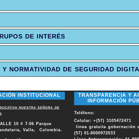
GRUPOS DE INTERÉS
S Y NORMATIVIDAD DE SEGURIDAD DIGIT
ACIÓN INSTITUCIONAL
TRANSPARENCIA Y A
INFORMACIÓN PÚ
EDUCATIVA NUESTRA SEÑORA DE
Teléfono
:
A
Celular: +(57) 3105472471
ALLE 10 # 7-06 Parque
linea gratuita gobernación d
andelaria, Valle, Colombia.
(57) 01-8000972033