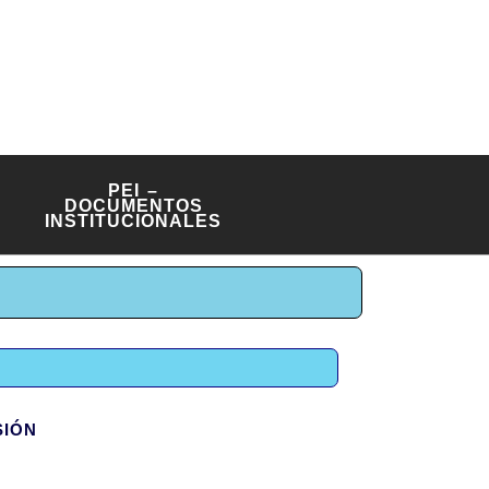
ELARIA
 2375 DE 19 DE OCTUBRE DE 2010
 - DANE 176130000399
PEI –
S
DOCUMENTOS
INSTITUCIONALES
ISIÓN